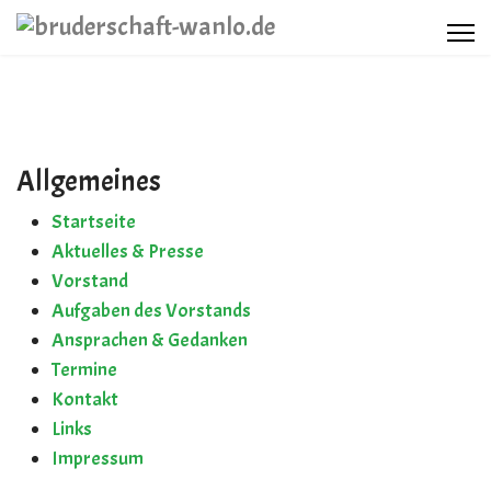
Termine
Kontakt
Links
Allgemeines
Startseite
Impressum
Aktuelles & Presse
Vorstand
Aufgaben des Vorstands
Suchen
Ansprachen & Gedanken
Termine
+228 872 4444
Kontakt
Links
+775 872 4444
Impressum